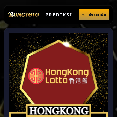
PREDIKSI
«-- Beranda