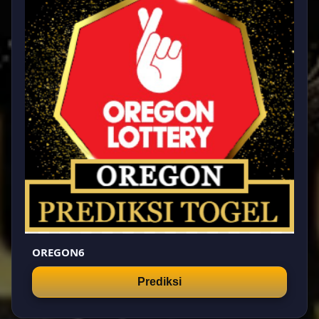
OREGON6
Prediksi