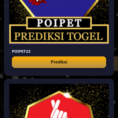
POIPET22
Prediksi