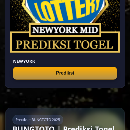
NEWYORK
Prediksi
Prediksi • BUNGTOTO 2025
BUNGTOTO | Prediksi Togel