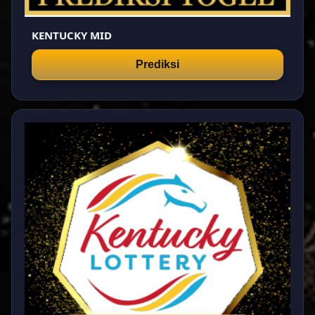
KENTUCKY MID
Prediksi