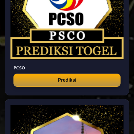
PCSO
Prediksi