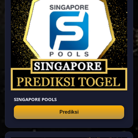
SINGAPORE POOLS
Prediksi