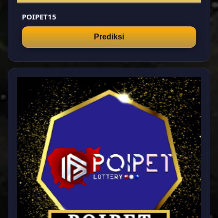
POIPET15
Prediksi